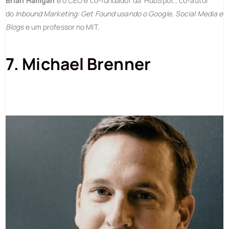
Brian Halligan
é o CEO e co-fundador da HubSpot , co-autor
do
Inbound Marketing: Get Found usando o Google, Social Media e
Blogs
e um professor no MIT.
7. Michael Brenner