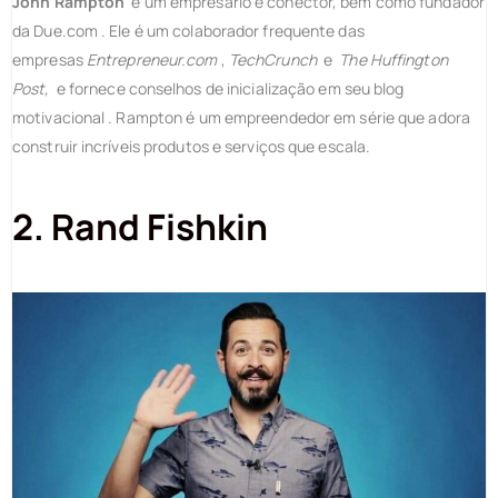
John Rampton
é um empresário e conector, bem como fundador
da Due.com . Ele é um colaborador frequente das
empresas
Entrepreneur.com
,
TechCrunch
e
The Huffington
Post,
e fornece conselhos de inicialização em seu blog
motivacional . Rampton é um empreendedor em série que adora
construir incríveis produtos e serviços que escala.
2. Rand Fishkin