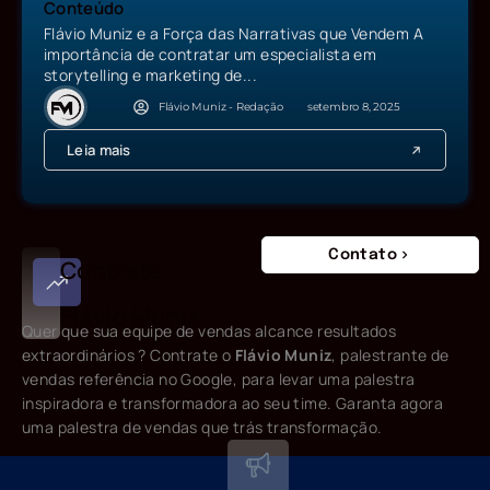
Conteúdo
Flávio Muniz e a Força das Narrativas que Vendem A
importância de contratar um especialista em
storytelling e marketing de...
Flávio Muniz - Redação
setembro 8, 2025
Leia mais
Contato
Contrate
Flávio Muniz
Quer que sua equipe de vendas alcance resultados
extraordinários ? Contrate o
Flávio Muniz
, palestrante de
vendas referência no Google, para levar uma palestra
inspiradora e transformadora ao seu time. Garanta agora
uma palestra de vendas que trás transformação.