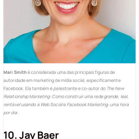
Mari Smith
é considerada uma das principais figuras de
autoridade em marketing de mídia social, especificamente
Facebook. Ela também é
palestrante
e co-autor do
The New
Relationship Marketing: Como construir uma rede grande, leal,
rentável usando a Web Social
e
Facebook Marketing: uma hora
por dia
.
10. Jay Baer