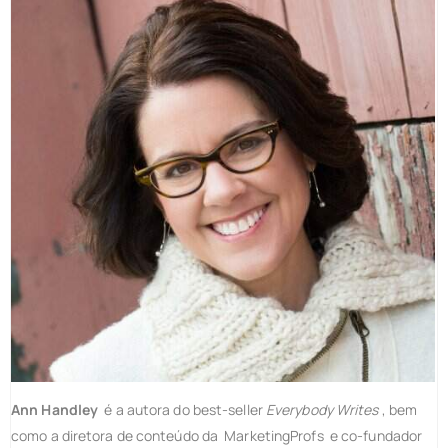
Ann Handley
é a autora do best-seller
Everybody Writes
, bem
como a diretora de conteúdo da MarketingProfs e co-fundador