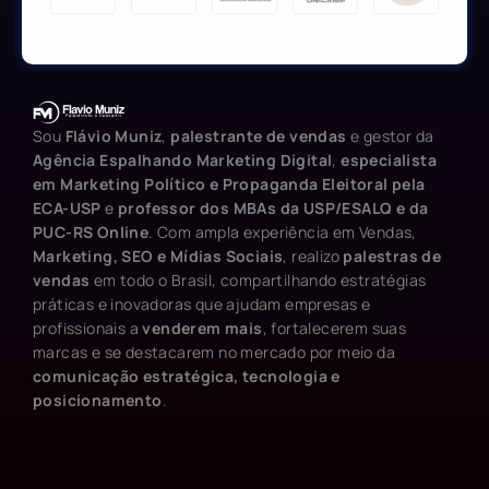
Sou
Flávio Muniz
,
palestrante de vendas
e gestor da
Agência Espalhando Marketing Digital
,
especialista
em Marketing Político e Propaganda Eleitoral pela
ECA-USP
e
professor dos MBAs da USP/ESALQ e da
PUC-RS Online
. Com ampla experiência em Vendas,
Marketing, SEO e Mídias Sociais
, realizo
palestras de
vendas
em todo o Brasil, compartilhando estratégias
práticas e inovadoras que ajudam empresas e
profissionais a
venderem mais
, fortalecerem suas
marcas e se destacarem no mercado por meio da
comunicação estratégica, tecnologia e
posicionamento
.