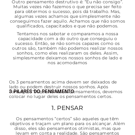
Outro pensamento destrutivo é: “Eu não consigo”.
Muitas vezes não fazemos o que precisa ser feito
para obtermos o sucesso, pois dá trabalho. Mas,
algumas vezes achamos que simplesmente não
conseguimos fazer aquilo. Achamos que não somos
qualificados, capacitados e que não podemos.
Tentamos nos sabotar e comparamos a nossa
capacidade com a do outro que conseguiu o
sucesso. Então, se não somos capazes como os
outros são, também não podemos realizar nossos
sonhos, como eles realizaram os deles. Assim,
simplesmente deixamos nossos sonhos de lado e
nos acomodamos
Os 3 pensamentos acima devem ser deixados de
lado ou podem destruir nossos sonhos. Após
conseguir “esquecer” esses pensamentos, devemos
3 PILARES DO PENSAMENTO
colocar no lugar deles os pensamentos certos.
1. PENSAR
Os pensamentos “certos” são aqueles que têm
objetivos e traçam um plano para os alcançar. Além
disso, eles são pensamentos otimistas, mas que
levam em conta a realidade. São pensamentos