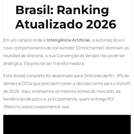
Brasil: Ranking
Atualizado 2026
Em um cenário onde a
Inteligência Artificial
, a automação e o
novo comportamento do consumidor (Omnichannel) dominam as
reuniões de diretoria, a sua Convenção de Vendas não pode ser
analógica. Ela precisa ser transformadora.
Este dossiê completo foi desenhado para Diretores de RH, VPs de
Vendas e CEOs que precisam tomar a decisão certa para o Kickoff
de 2026. Aqui, analisamos os maiores nomes do mercado, as
tendências de palco e, principalmente, quem entrega ROI
(Retorno sobre Investimento) real.