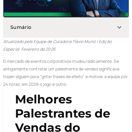
Sumário
Atualizado pela Equipe de Curadoria Flávio Muniz | Edição
Especial: Fevereiro de 2026
O mercado de eventos corporativos mudou radicalmente. Se
antigamente contratar um palestrante de vendas significava
trazer alguém para “gritar frases de efeito” e motivar a equipe por
24 horas, em 2026 o jogo é outro.
Melhores
Palestrantes de
Vendas do