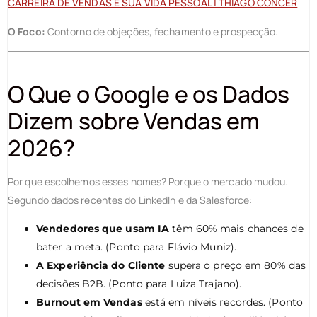
CARREIRA DE VENDAS E SUA VIDA PESSOAL | THIAGO CONCER
O Foco:
Contorno de objeções, fechamento e prospecção.
O Que o Google e os Dados
Dizem sobre Vendas em
2026?
Por que escolhemos esses nomes? Porque o mercado mudou.
Segundo dados recentes do LinkedIn e da Salesforce:
Vendedores que usam IA
têm 60% mais chances de
bater a meta. (Ponto para Flávio Muniz).
A Experiência do Cliente
supera o preço em 80% das
decisões B2B. (Ponto para Luiza Trajano).
Burnout em Vendas
está em níveis recordes. (Ponto