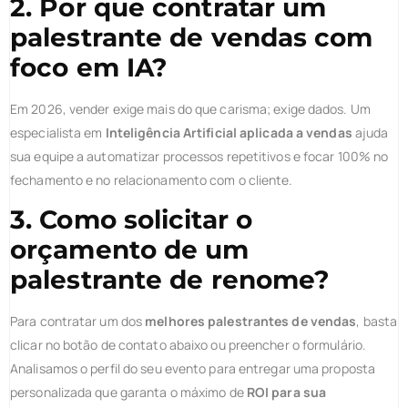
2. Por que contratar um
palestrante de vendas com
foco em IA?
Em 2026, vender exige mais do que carisma; exige dados. Um
especialista em
Inteligência Artificial aplicada a vendas
ajuda
sua equipe a automatizar processos repetitivos e focar 100% no
fechamento e no relacionamento com o cliente.
3. Como solicitar o
orçamento de um
palestrante de renome?
Para contratar um dos
melhores palestrantes de vendas
, basta
clicar no botão de contato abaixo ou preencher o formulário.
Analisamos o perfil do seu evento para entregar uma proposta
personalizada que garanta o máximo de
ROI para sua