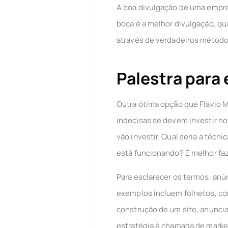
A boa divulgação de uma empres
boca é a melhor divulgação, qu
através de verdadeiros método
Palestra para
Outra ótima opção que Flávio M
indecisas se devem investir no
vão investir. Qual seria a téc
está funcionando? É melhor fa
Para esclarecer os termos, anú
exemplos incluem folhetos, co
construção de um site, anunci
estratégia é chamada de market