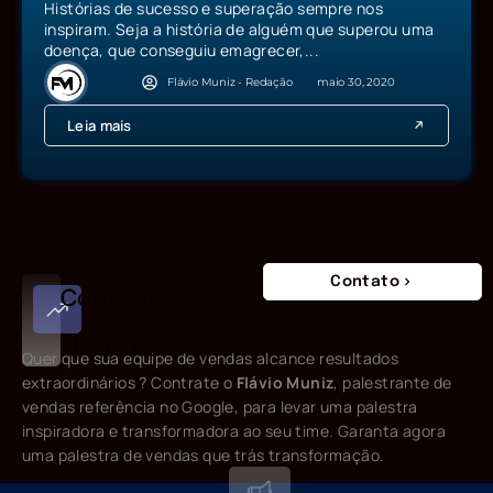
Histórias de sucesso e superação sempre nos
inspiram. Seja a história de alguém que superou uma
doença, que conseguiu emagrecer,...
Flávio Muniz - Redação
maio 30, 2020
Leia mais
Contato
Contrate
Flávio Muniz
Quer que sua equipe de vendas alcance resultados
extraordinários ? Contrate o
Flávio Muniz
, palestrante de
vendas referência no Google, para levar uma palestra
inspiradora e transformadora ao seu time. Garanta agora
uma palestra de vendas que trás transformação.