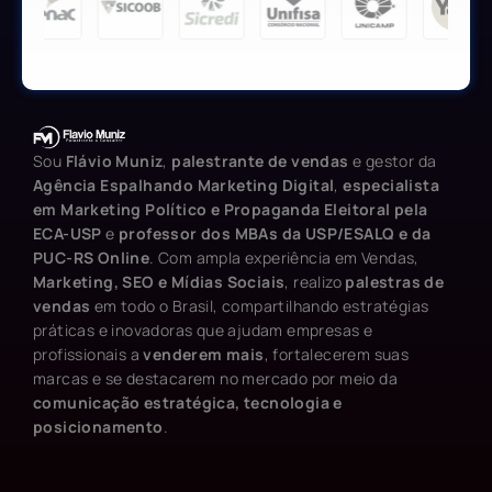
Sou
Flávio Muniz
,
palestrante de vendas
e gestor da
Agência Espalhando Marketing Digital
,
especialista
em Marketing Político e Propaganda Eleitoral pela
ECA-USP
e
professor dos MBAs da USP/ESALQ e da
PUC-RS Online
. Com ampla experiência em Vendas,
Marketing, SEO e Mídias Sociais
, realizo
palestras de
vendas
em todo o Brasil, compartilhando estratégias
práticas e inovadoras que ajudam empresas e
profissionais a
venderem mais
, fortalecerem suas
marcas e se destacarem no mercado por meio da
comunicação estratégica, tecnologia e
posicionamento
.