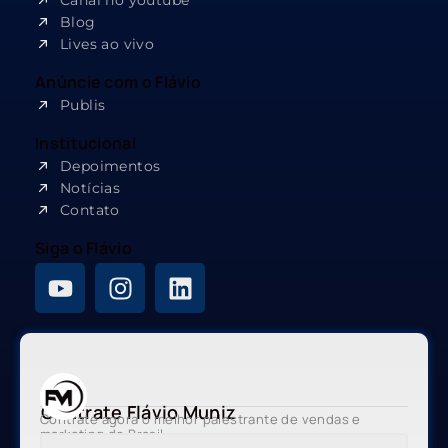
Canal no youtube
Blog
Lives ao vivo
Anúncie com o Flávio
Publis
Institucional
Depoimentos
Notícias
Contato
Siga o Flávio
Contrate Flávio Muniz
Contrate agora o melhor palestrante de vendas e
marketing do Brasil