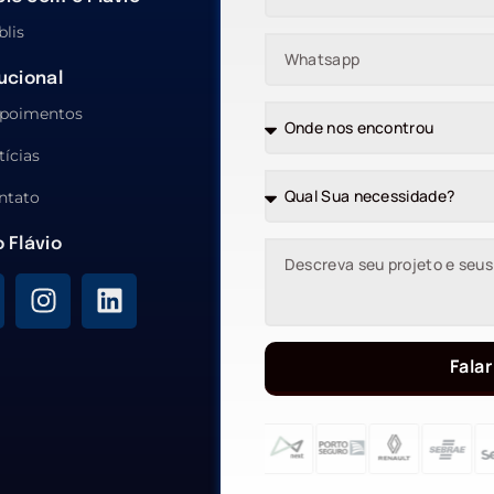
blis
tucional
poimentos
tícias
ntato
o Flávio
Falar