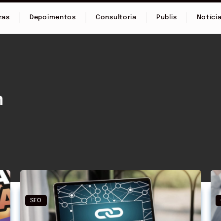
ras
Depoimentos
Consultoria
Publis
Notíci
m
SEO