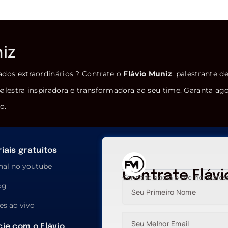
niz
ados extraordinários ? Contrate o
Flávio Muniz
, palestrante d
alestra inspiradora e transformadora ao seu time. Garanta ag
o.
iais gratuitos
nal no youtube
Contrate Flávi
Contrate agora o melhor pales
og
es ao vivo
ie com o Flávio