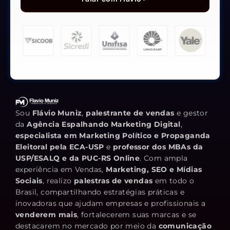
Sou
Flávio Muniz
,
palestrante de vendas
e gestor
da
Agência Espalhando Marketing Digital
,
especialista em Marketing Político e Propaganda
Eleitoral pela ECA-USP
e
professor dos MBAs da
USP/ESALQ e da PUC-RS Online
. Com ampla
experiência em Vendas,
Marketing, SEO e Mídias
Sociais
, realizo
palestras de vendas
em todo o
Brasil, compartilhando estratégias práticas e
inovadoras que ajudam empresas e profissionais a
venderem mais
, fortalecerem suas marcas e se
destacarem no mercado por meio da
comunicação