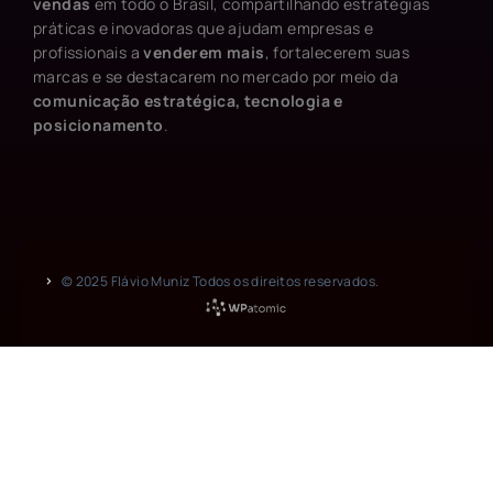
vendas
em todo o Brasil, compartilhando estratégias
práticas e inovadoras que ajudam empresas e
profissionais a
venderem mais
, fortalecerem suas
marcas e se destacarem no mercado por meio da
comunicação estratégica, tecnologia e
posicionamento
.
© 2025 Flávio Muniz Todos os direitos reservados.