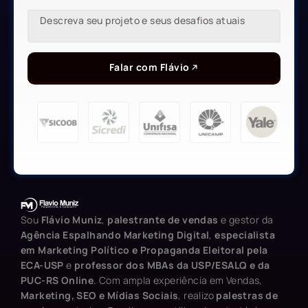
Falar com Flávio
Sou
Flávio Muniz
,
palestrante de vendas
e gestor da
Agência Espalhando Marketing Digital
,
especialista
em Marketing Político e Propaganda Eleitoral pela
ECA-USP
e
professor dos MBAs da USP/ESALQ e da
PUC-RS Online
. Com ampla experiência em Vendas,
Marketing, SEO e Mídias Sociais
, realizo
palestras de