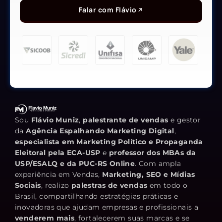
Falar com Flávio
Sou
Flávio Muniz
,
palestrante de vendas
e gestor
da
Agência Espalhando Marketing Digital
,
especialista em Marketing Político e Propaganda
Eleitoral pela ECA-USP
e
professor dos MBAs da
USP/ESALQ e da PUC-RS Online
. Com ampla
experiência em Vendas,
Marketing, SEO e Mídias
Sociais
, realizo
palestras de vendas
em todo o
Brasil, compartilhando estratégias práticas e
inovadoras que ajudam empresas e profissionais a
venderem mais
, fortalecerem suas marcas e se