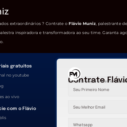
niz
ados extraordinários ? Contrate o
Flávio Muniz
, palestrante d
alestra inspiradora e transformadora ao seu time. Garanta ag
o.
iais gratuitos
nal no youtube
Contrate Flávi
Contrate agora o melhor pales
og
es ao vivo
ie com o Flávio
blis