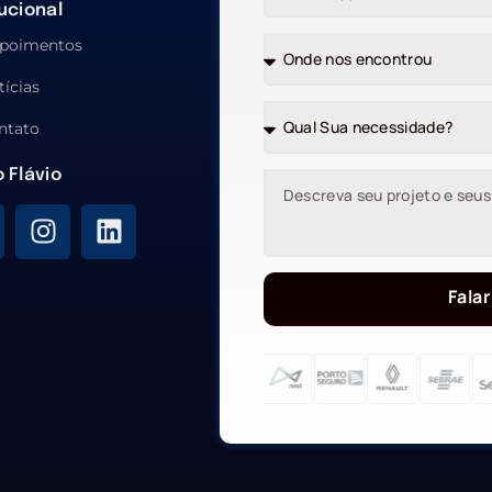
tucional
poimentos
tícias
ntato
o Flávio
Falar