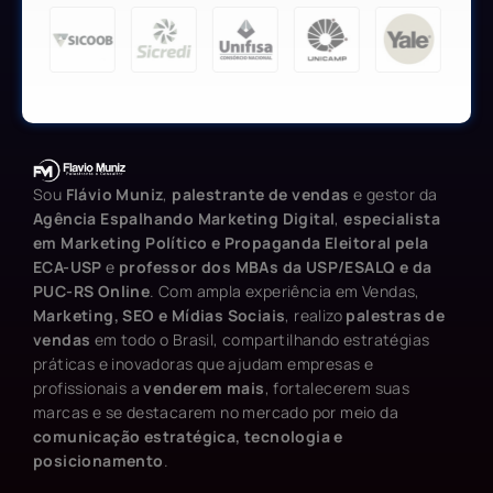
Sou
Flávio Muniz
,
palestrante de vendas
e gestor da
Agência Espalhando Marketing Digital
,
especialista
em Marketing Político e Propaganda Eleitoral pela
ECA-USP
e
professor dos MBAs da USP/ESALQ e da
PUC-RS Online
. Com ampla experiência em Vendas,
Marketing, SEO e Mídias Sociais
, realizo
palestras de
vendas
em todo o Brasil, compartilhando estratégias
práticas e inovadoras que ajudam empresas e
profissionais a
venderem mais
, fortalecerem suas
marcas e se destacarem no mercado por meio da
comunicação estratégica, tecnologia e
posicionamento
.