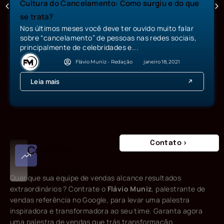
Como ter conta verificada no Instagram?
Aprenda o passo a passo! Atualizado
Ganhar autoridade no Instagram é o desejo de muitos
influencers e isso não é tarefa fácil. A autoridade é
construída...
Flávio Muniz - Redação
agosto 14, 2020
Leia mais
Contato
Contrate
Flávio Muniz
Quer que sua equipe de vendas alcance resultados
extraordinários ? Contrate o
Flávio Muniz
, palestrante de
vendas referência no Google, para levar uma palestra
inspiradora e transformadora ao seu time. Garanta agora
uma palestra de vendas que trás transformação.