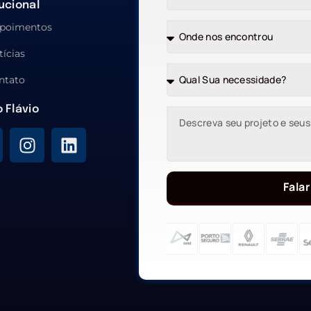
tucional
poimentos
tícias
ntato
o Flávio
Falar