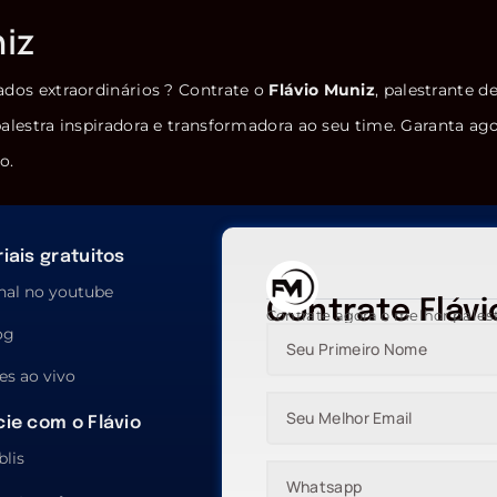
niz
ados extraordinários ? Contrate o
Flávio Muniz
, palestrante d
alestra inspiradora e transformadora ao seu time. Garanta ag
o.
iais gratuitos
nal no youtube
Contrate Flávi
Contrate agora o melhor pales
og
es ao vivo
ie com o Flávio
blis