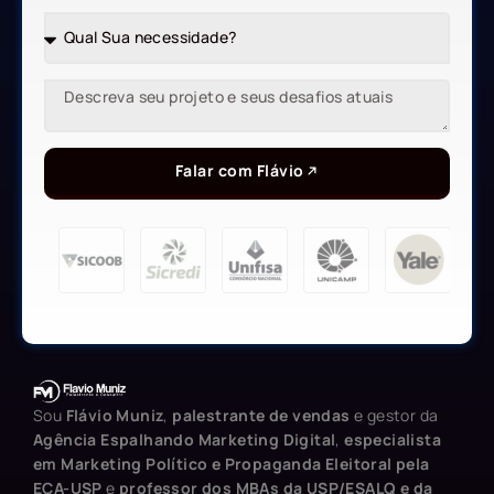
Falar com Flávio
Sou
Flávio Muniz
,
palestrante de vendas
e gestor da
Agência Espalhando Marketing Digital
,
especialista
em Marketing Político e Propaganda Eleitoral pela
ECA-USP
e
professor dos MBAs da USP/ESALQ e da