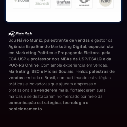
Sou
Flávio Muniz
,
palestrante de vendas
e gestor da
Agência Espalhando Marketing Digital
,
especialista
em Marketing Político e Propaganda Eleitoral pela
ECA-USP
e
professor dos MBAs da USP/ESALQ e da
PUC-RS Online
. Com ampla experiência em Vendas,
Marketing, SEO e Mídias Sociais
, realizo
palestras de
vendas
em todo o Brasil, compartilhando estratégias
práticas e inovadoras que ajudam empresas e
profissionais a
venderem mais
, fortalecerem suas
marcas e se destacarem no mercado por meio da
comunicação estratégica, tecnologia e
posicionamento
.