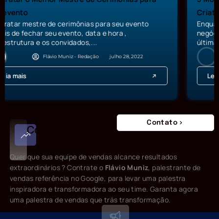
Criatividade
Enquanto você gostaria de controlar tudo no seu
negócio, é uma via de mão dupla. Seus clientes têm a
última...
Flávio Muniz - Redação
junho 22, 2022
Leia mais
Contato
Contrate
Flávio Muniz
Quer que sua equipe de vendas alcance resultados
extraordinários ? Contrate o
Flávio Muniz
, palestrante de
vendas referência no Google, para levar uma palestra
inspiradora e transformadora ao seu time. Garanta agora
uma palestra de vendas que trás transformação.