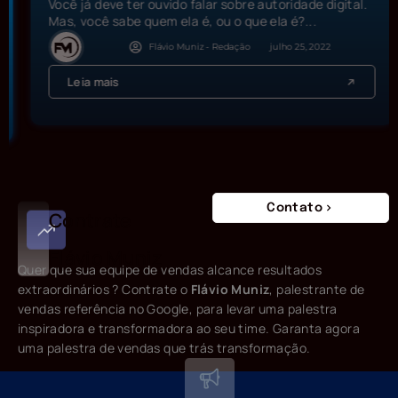
Você já deve ter ouvido falar sobre autoridade digital.
Mas, você sabe quem ela é, ou o que ela é?...
Flávio Muniz - Redação
julho 25, 2022
Leia mais
Contato
Contrate
Flávio Muniz
Quer que sua equipe de vendas alcance resultados
extraordinários ? Contrate o
Flávio Muniz
, palestrante de
vendas referência no Google, para levar uma palestra
inspiradora e transformadora ao seu time. Garanta agora
uma palestra de vendas que trás transformação.