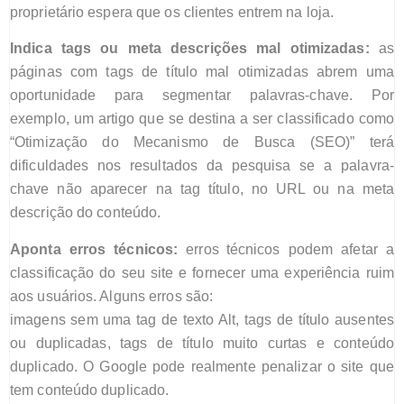
proprietário espera que os clientes entrem na loja.
Indica tags ou meta descrições mal otimizadas:
a
s
páginas com tags de título mal otimizadas abrem uma
oportunidade para segmentar palavras-chave.
Por
exemplo,
um artigo que se destina a ser classificado como
“Otimização do Mecanismo de Busca (SEO)” terá
dificuldades nos resultados da pesquisa se a palavra-
chave não aparecer na tag
t
ítulo, no URL ou na
meta
descrição d
o conteúdo.
Aponta erros técnicos:
e
rros
técnicos podem afetar a
classificação do seu site e fornecer uma experiência ruim
aos usuários. Alguns erros são:
i
magens sem uma tag de texto Alt, tags de
t
ítulo ausentes
ou duplicadas, tags de
t
ítulo muito curtas
e conteúdo
duplicado.
O Google pode realmente penalizar
o site que
tem conteúdo duplicado.