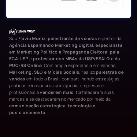
Sou
Flávio Muniz
,
palestrante de vendas
e gestor da
Agência Espalhando Marketing Digital
,
especialista
em Marketing Político e Propaganda Eleitoral pela
ECA-USP
e
professor dos MBAs da USP/ESALQ e da
PUC-RS Online
. Com ampla experiência em Vendas,
Marketing, SEO e Mídias Sociais
, realizo
palestras de
vendas
em todo o Brasil, compartilhando estratégias
práticas e inovadoras que ajudam empresas e
profissionais a
venderem mais
, fortalecerem suas
marcas e se destacarem no mercado por meio da
comunicação estratégica, tecnologia e
posicionamento
.