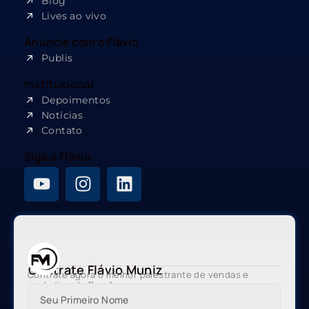
Blog
Lives ao vivo
Anúncie com o Flávio
Publis
Institucional
Depoimentos
Notícias
Contato
Siga o Flávio
Contrate Flávio Muniz
Contrate agora o melhor palestrante de vendas e
marketing do Brasil