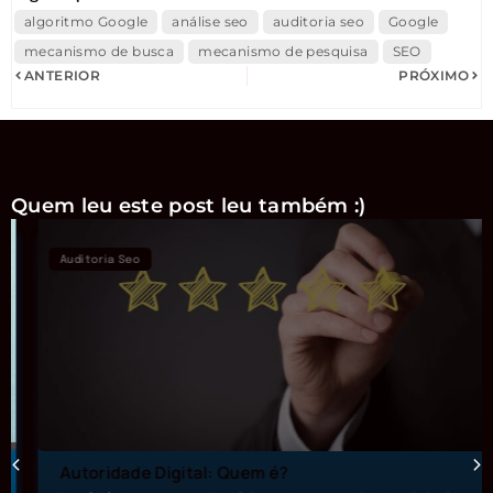
algoritmo Google
análise seo
auditoria seo
Google
mecanismo de busca
mecanismo de pesquisa
SEO
ANTERIOR
PRÓXIMO
Quem leu este post leu também :)
Auditoria Seo
Autoridade Digital: Quem é?