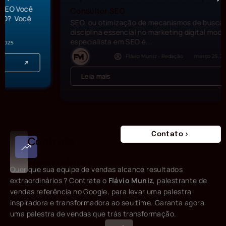
Consultor SEO
SEO, ou otimização de mecanismos de busca, é uma
disciplina essencial no marketing digital moderno. Um
especialista em SEO é...
Flávio Muniz - Redação
março 25, 2024
Leia mais
Contato
Contrate
Flávio Muniz
Quer que sua equipe de vendas alcance resultados
extraordinários ? Contrate o
Flávio Muniz
, palestrante de
vendas referência no Google, para levar uma palestra
inspiradora e transformadora ao seu time. Garanta agora
uma palestra de vendas que trás transformação.