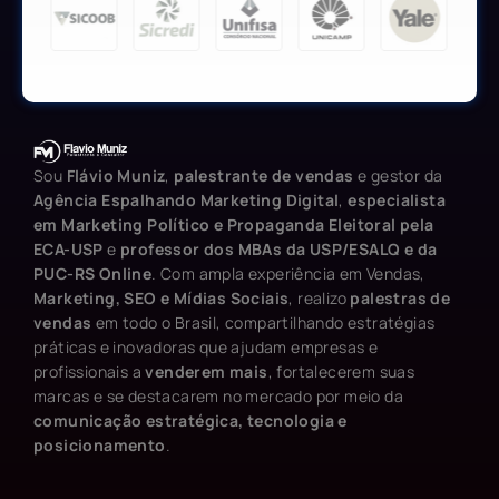
Sou
Flávio Muniz
,
palestrante de vendas
e gestor da
Agência Espalhando Marketing Digital
,
especialista
em Marketing Político e Propaganda Eleitoral pela
ECA-USP
e
professor dos MBAs da USP/ESALQ e da
PUC-RS Online
. Com ampla experiência em Vendas,
Marketing, SEO e Mídias Sociais
, realizo
palestras de
vendas
em todo o Brasil, compartilhando estratégias
práticas e inovadoras que ajudam empresas e
profissionais a
venderem mais
, fortalecerem suas
marcas e se destacarem no mercado por meio da
comunicação estratégica, tecnologia e
posicionamento
.