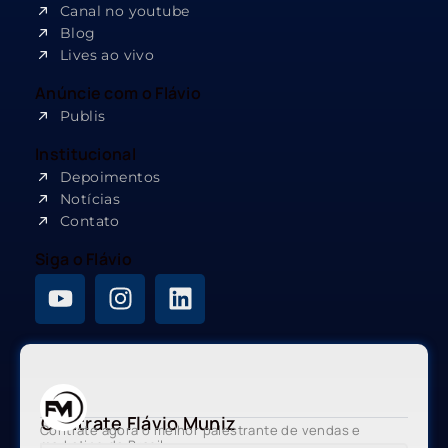
Canal no youtube
Blog
Lives ao vivo
Anúncie com o Flávio
Publis
Institucional
Depoimentos
Notícias
Contato
Siga o Flávio
Contrate Flávio Muniz
Contrate agora o melhor palestrante de vendas e
marketing do Brasil