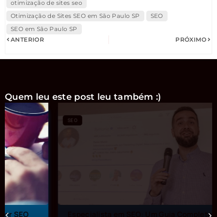
otimização de sites seo
Otimização de Sites SEO em São Paulo SP
SEO
SEO em São Paulo SP
ANTERIOR
PRÓXIMO
Quem leu este post leu também :)
SEO
Especialista em SEO: Um Guia Completo do