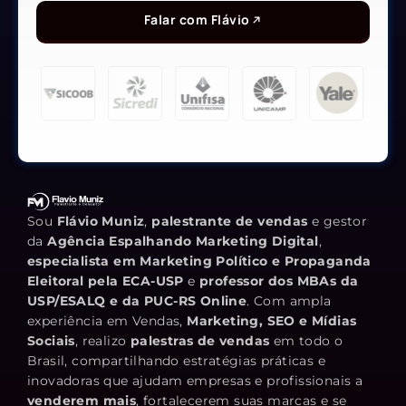
Falar com Flávio
Sou
Flávio Muniz
,
palestrante de vendas
e gestor
da
Agência Espalhando Marketing Digital
,
especialista em Marketing Político e Propaganda
Eleitoral pela ECA-USP
e
professor dos MBAs da
USP/ESALQ e da PUC-RS Online
. Com ampla
experiência em Vendas,
Marketing, SEO e Mídias
Sociais
, realizo
palestras de vendas
em todo o
Brasil, compartilhando estratégias práticas e
inovadoras que ajudam empresas e profissionais a
venderem mais
, fortalecerem suas marcas e se