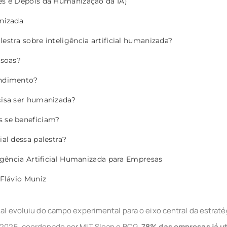
s e Depois da Humanização da IA)
nizada
estra sobre inteligência artificial humanizada?
ssoas?
endimento?
cisa ser humanizada?
s se beneficiam?
ial dessa palestra?
ligência Artificial Humanizada para Empresas
 Flávio Muniz
cial evoluiu do campo experimental para o eixo central da estraté
I 2025, coordenado por MIT Sloan e BCG,
78% das empresas já ut