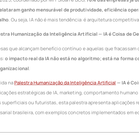
elataram ganho mensurável de produtividade, eficiência opera
alho
. Ou seja, IA não é mais tendência: é arquitetura competitiva
stra Humanização da Inteligência Artificial — IA é Coisa de G
esas que alcançam benefício contínuo e aquelas que fracassa
as:
o impacto real da IA não está no algoritmo; está na forma c
ganizacional
.
vida na
Palestra Humanização da Inteligência Artificial
— IA é Co
plicações estratégicas de IA, marketing, comportamento humano 
uperficiais ou futuristas, esta palestra apresenta aplicações r
esarial brasileira, com exemplos concretos implementados em eq
.