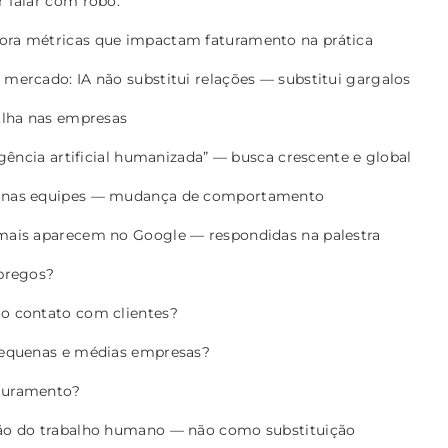
r falar com robô.
ora métricas que impactam faturamento na prática
mercado: IA não substitui relações — substitui gargalos
alha nas empresas
igência artificial humanizada” — busca crescente e global
 nas equipes — mudança de comportamento
mais aparecem no Google — respondidas na palestra
mpregos?
 o contato com clientes?
 pequenas e médias empresas?
aturamento?
ão do trabalho humano — não como substituição