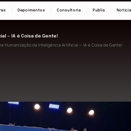
ras
Depoimentos
Consultoria
Publis
Notíci
ial — IA é Coisa de Gente!
ra Humanização da Inteligência Artificial — IA é Coisa de Gente!