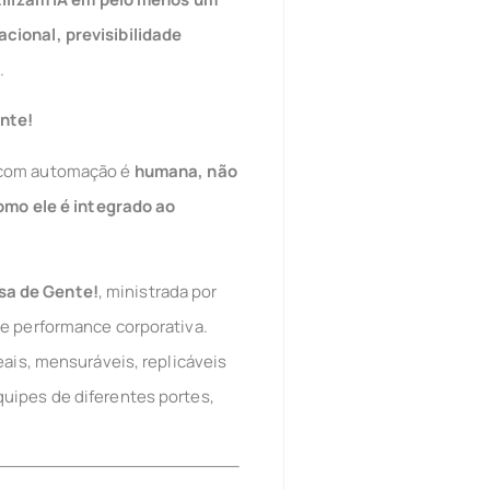
cional, previsibilidade
.
ente!
m com automação é
humana, não
omo ele é integrado ao
isa de Gente!
, ministrada por
e performance corporativa.
eais, mensuráveis, replicáveis
uipes de diferentes portes,