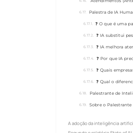
Atendimentos (Ante
Palestra de IA Huma
❓ O que é uma pal
❓ IA substitui pe
❓ IA melhora at
❓ Por que IA pre
❓ Quais empresa
❓ Qual o diferenc
Palestrante de Inte
Sobre o Palestrante
A adoção da inteligência artifi
Segundo o relatório State of A