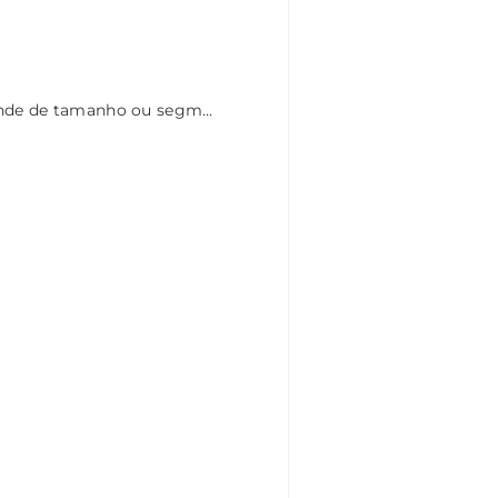
Humanização da IA aplicada a múltiplos setores — impacto prático que não depende de tamanho ou segmento