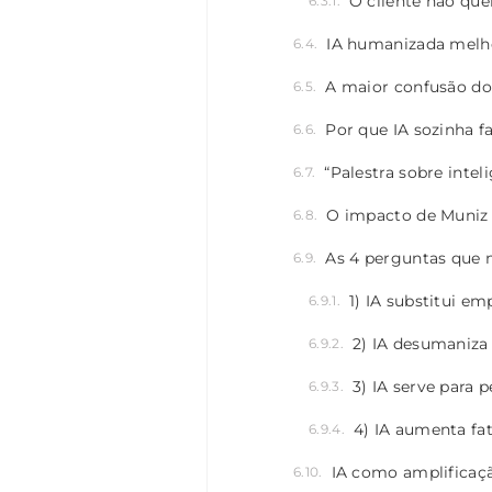
O cliente não que
IA humanizada melh
A maior confusão do 
Por que IA sozinha f
“Palestra sobre intel
O impacto de Muniz
As 4 perguntas que 
1) IA substitui e
2) IA desumaniza
3) IA serve para
4) IA aumenta f
IA como amplificaç