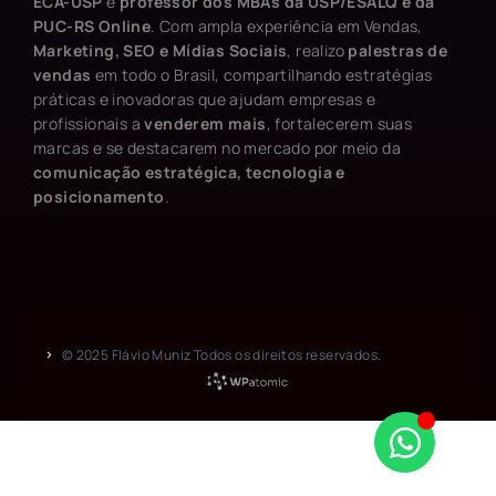
ECA-USP
e
professor dos MBAs da USP/ESALQ e da
PUC-RS Online
. Com ampla experiência em Vendas,
Marketing, SEO e Mídias Sociais
, realizo
palestras de
vendas
em todo o Brasil, compartilhando estratégias
práticas e inovadoras que ajudam empresas e
profissionais a
venderem mais
, fortalecerem suas
marcas e se destacarem no mercado por meio da
comunicação estratégica, tecnologia e
posicionamento
.
© 2025 Flávio Muniz Todos os direitos reservados.