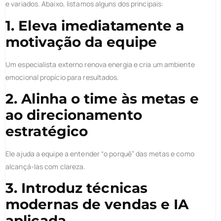
e variados. Abaixo, listamos alguns dos principais:
1. Eleva imediatamente a
motivação da equipe
Um especialista externo renova energia e cria um ambiente
emocional propício para resultados.
2. Alinha o time às metas e
ao direcionamento
estratégico
Ele ajuda a equipe a entender “o porquê” das metas e como
alcançá-las com clareza.
3. Introduz técnicas
modernas de vendas e IA
aplicada