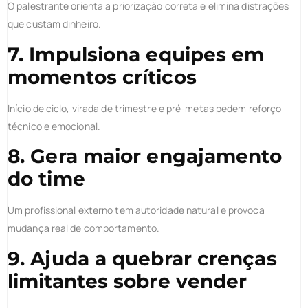
O palestrante orienta a priorização correta e elimina distrações
que custam dinheiro.
7. Impulsiona equipes em
momentos críticos
Início de ciclo, virada de trimestre e pré-metas pedem reforço
técnico e emocional.
8. Gera maior engajamento
do time
Um profissional externo tem autoridade natural e provoca
mudança real de comportamento.
9. Ajuda a quebrar crenças
limitantes sobre vender