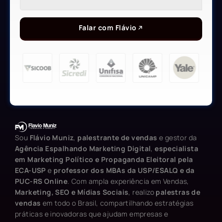
Falar com Flávio
Sou
Flávio Muniz
,
palestrante de vendas
e gestor da
Agência Espalhando Marketing Digital
,
especialista
em Marketing Político e Propaganda Eleitoral pela
ECA-USP
e
professor dos MBAs da USP/ESALQ e da
PUC-RS Online
. Com ampla experiência em Vendas,
Marketing, SEO e Mídias Sociais
, realizo
palestras de
vendas
em todo o Brasil, compartilhando estratégias
práticas e inovadoras que ajudam empresas e