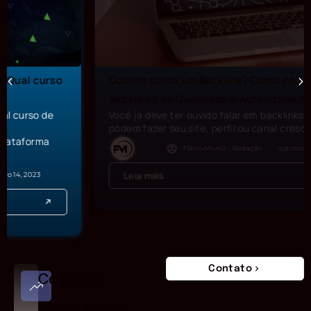
Quanto custa um Backlink? Como comprar
Backlinks de Qualidade e Autoridade Alta?
Você já deve ter ouvido falar em backlinks e que eles
podem fazer seu site, perfil ou canal crescer. Mas,...
Flávio Muniz - Redação
outubro 21, 2022
Leia mais
Contato
Contrate
Flávio Muniz