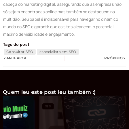
cabeça do marketing digital, assegurando que as empresas não
só sejam encontradas online mas também se destaquem na
multidão. Seu papel é indispensável para navegar no dinâmico
mundo do SEO e garantir que os sites alcancem o potencial
máximo de visibilidade e engajamento.
Tags do post
Consultor SEO
especialista em SEO
ANTERIOR
PRÓXIMO
Quem leu este post leu também :)
SEO