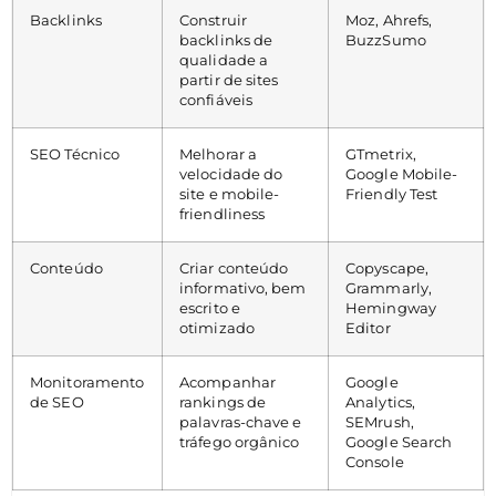
Backlinks
Construir
Moz, Ahrefs,
backlinks de
BuzzSumo
qualidade a
partir de sites
confiáveis
SEO Técnico
Melhorar a
GTmetrix,
velocidade do
Google Mobile-
site e mobile-
Friendly Test
friendliness
Conteúdo
Criar conteúdo
Copyscape,
informativo, bem
Grammarly,
escrito e
Hemingway
otimizado
Editor
Monitoramento
Acompanhar
Google
de SEO
rankings de
Analytics,
palavras-chave e
SEMrush,
tráfego orgânico
Google Search
Console