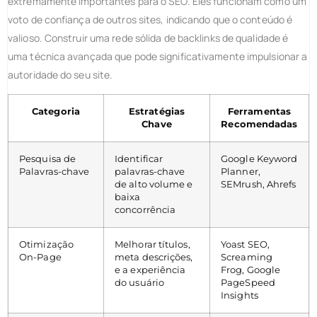
extremamente importantes para o SEO. Eles funcionam como um
voto de confiança de outros sites, indicando que o conteúdo é
valioso. Construir uma rede sólida de backlinks de qualidade é
uma técnica avançada que pode significativamente impulsionar a
autoridade do seu site.
Categoria
Estratégias
Ferramentas
Chave
Recomendadas
Pesquisa de
Identificar
Google Keyword
Palavras-chave
palavras-chave
Planner,
de alto volume e
SEMrush, Ahrefs
baixa
concorrência
Otimização
Melhorar títulos,
Yoast SEO,
On-Page
meta descrições,
Screaming
e a experiência
Frog, Google
do usuário
PageSpeed
Insights