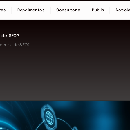
ras
Depoimentos
Consultoria
Publis
Notíci
a de SEO?
precisa de SEO?