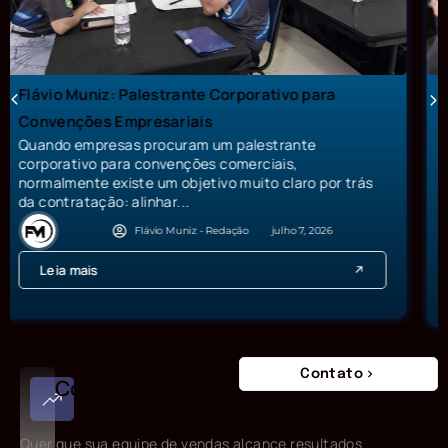
Palestrante para Gestão Comercial como
desenvolver times comerciais, formar líderes
entre 2026 e 2030
Como desenvolver equipes comerciais, formar líderes,
aumentar a produtividade e preparar empresas para
os desafios entre 2026 e 2030 Durante...
Flávio Muniz - Redação
julho 3, 2026
Leia mais
Contato
Contrate
Flávio Muniz
Quer que sua equipe de vendas alcance resultados