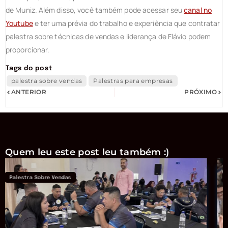
de Muniz. Além disso, você também pode acessar seu
canal no
Youtube
e ter uma prévia do trabalho e experiência que contratar
palestra sobre técnicas de vendas e liderança de Flávio podem
proporcionar.
Tags do post
palestra sobre vendas
Palestras para empresas
ANTERIOR
PRÓXIMO
Quem leu este post leu também :)
Palestras Para Empresas