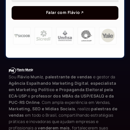
Falar com Flávio
Sou
Flávio Muniz
,
palestrante de vendas
e gestor da
Agência Espalhando Marketing Digital
,
especialista
em Marketing Político e Propaganda Eleitoral pela
ECA-USP
e
professor dos MBAs da USP/ESALQ e da
PUC-RS Online
. Com ampla experiência em Vendas,
Marketing, SEO e Mídias Sociais
, realizo
palestras de
vendas
em todo o Brasil, compartilhando estratégias
práticas e inovadoras que ajudam empresas e
profissionais a
venderem mais
, fortalecerem suas