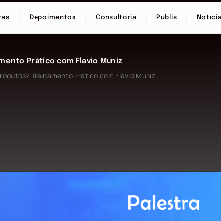
ras
Depoimentos
Consultoria
Publis
Notíci
mento Prático com Flavio Muniz
rodutos? Treinamento Prático com Flavio Muniz