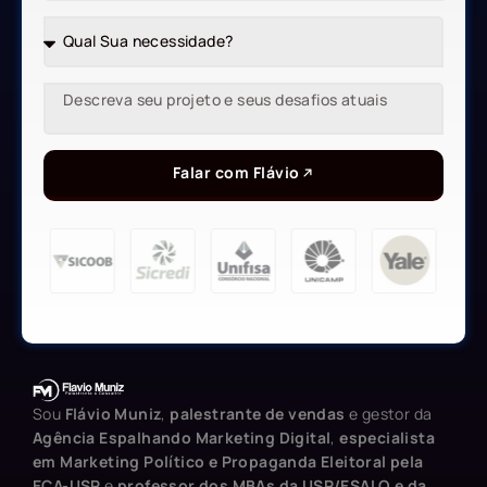
Falar com Flávio
Sou
Flávio Muniz
,
palestrante de vendas
e gestor da
Agência Espalhando Marketing Digital
,
especialista
em Marketing Político e Propaganda Eleitoral pela
ECA-USP
e
professor dos MBAs da USP/ESALQ e da