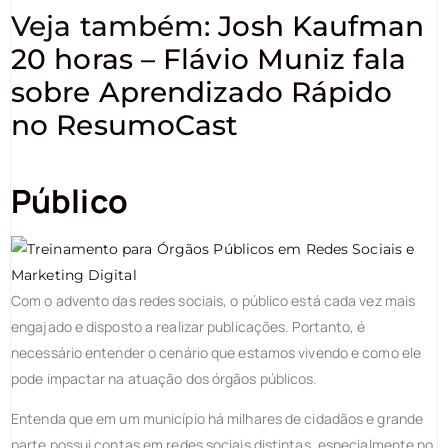
Veja também:
Josh Kaufman
20 horas – Flávio Muniz fala
sobre Aprendizado Rápido
no ResumoCast
Público
Com o advento das redes sociais, o público está cada vez mais
engajado e disposto a realizar publicações. Portanto, é
necessário entender o cenário que estamos vivendo e como ele
pode impactar na atuação dos órgãos públicos.
Entenda que em um município há milhares de cidadãos e grande
parte possui contas em redes sociais distintas, especialmente no