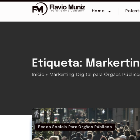
Home
Palest
Etiqueta: Markertin
Início
»
Markerting Digital para Órgãos Público
Redes Sociais Para Órgãos Públicos