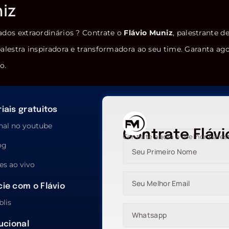
niz
ados extraordinários ? Contrate o
Flávio Muniz
, palestrante d
alestra inspiradora e transformadora ao seu time. Garanta ag
o.
iais gratuitos
nal no youtube
Contrate Flávi
Contrate agora o melhor pales
og
es ao vivo
ie com o Flávio
blis
tucional