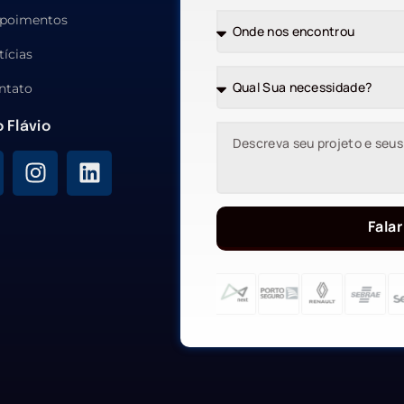
poimentos
tícias
ntato
o Flávio
Falar