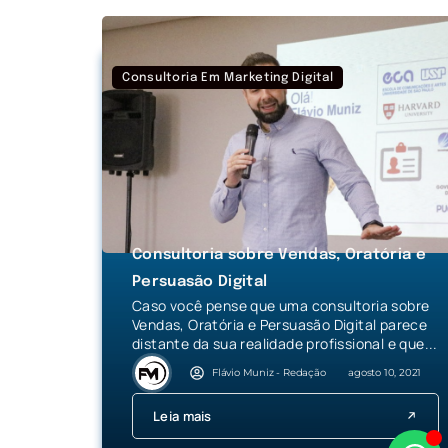
Consultoria Em Marketing Digital
Consultoria sobre Vendas, Oratória e
Persuasão Digital
Caso você pense que uma consultoria sobre
Vendas, Oratória e Persuasão Digital parece
distante da sua realidade profissional e que...
Flávio Muniz - Redação
agosto 10, 2021
Leia mais