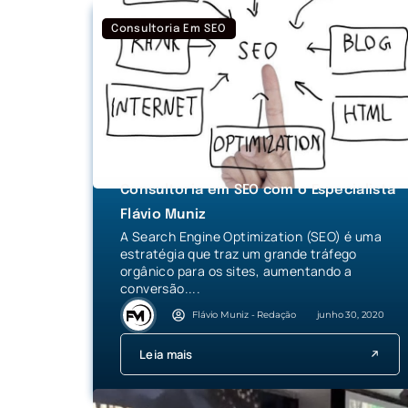
Consultoria Em SEO
Consultoria em SEO com o Especialista
Flávio Muniz
A Search Engine Optimization (SEO) é uma
estratégia que traz um grande tráfego
orgânico para os sites, aumentando a
conversão....
Flávio Muniz - Redação
junho 30, 2020
Leia mais