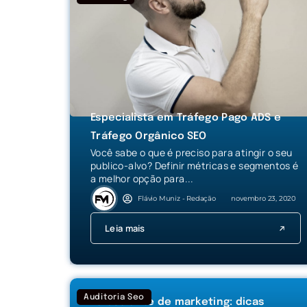
Especialista em Tráfego Pago ADS e
Tráfego Orgânico SEO
Você sabe o que é preciso para atingir o seu
publico-alvo? Definir métricas e segmentos é
a melhor opção para...
Flávio Muniz - Redação
novembro 23, 2020
Leia mais
Auditoria Seo
Palestrante de marketing: dicas