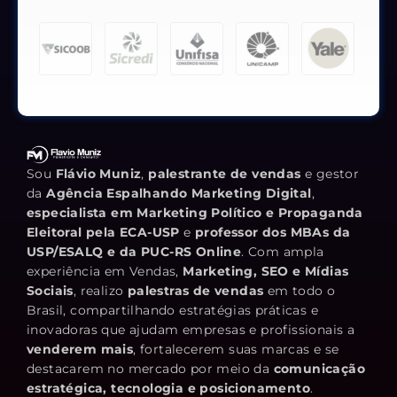
Sou
Flávio Muniz
,
palestrante de vendas
e gestor
da
Agência Espalhando Marketing Digital
,
especialista em Marketing Político e Propaganda
Eleitoral pela ECA-USP
e
professor dos MBAs da
USP/ESALQ e da PUC-RS Online
. Com ampla
experiência em Vendas,
Marketing, SEO e Mídias
Sociais
, realizo
palestras de vendas
em todo o
Brasil, compartilhando estratégias práticas e
inovadoras que ajudam empresas e profissionais a
venderem mais
, fortalecerem suas marcas e se
destacarem no mercado por meio da
comunicação
estratégica, tecnologia e posicionamento
.