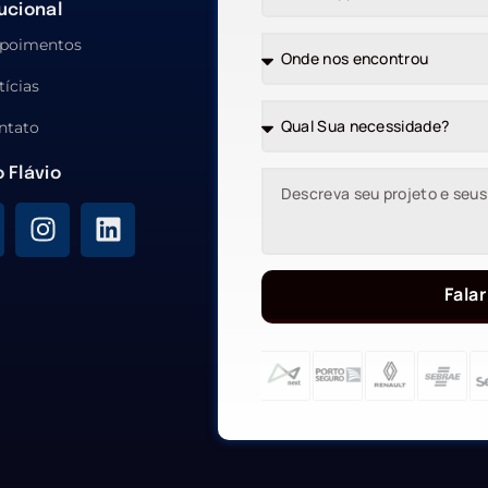
tucional
poimentos
tícias
ntato
o Flávio
Falar