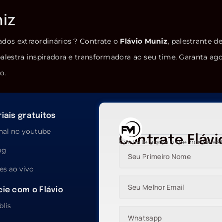
niz
ados extraordinários ? Contrate o
Flávio Muniz
, palestrante d
alestra inspiradora e transformadora ao seu time. Garanta ag
o.
iais gratuitos
nal no youtube
Contrate Flávi
Contrate agora o melhor pales
og
es ao vivo
ie com o Flávio
blis