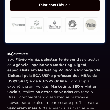
Falar com Flávio
Sou
Flávio Muniz
,
palestrante de vendas
e gestor
da
Agência Espalhando Marketing Digital
,
especialista em Marketing Político e Propaganda
Eleitoral pela ECA-USP
e
professor dos MBAs da
USP/ESALQ e da PUC-RS Online
. Com ampla
experiência em Vendas,
Marketing, SEO e Mídias
Sociais
, realizo
palestras de vendas
em todo o
Brasil, compartilhando estratégias práticas e
inovadoras que ajudam empresas e profissionais a
venderem mais
, fortalecerem suas marcas e se