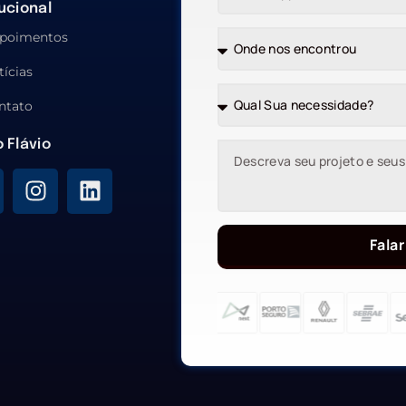
tucional
poimentos
tícias
ntato
o Flávio
Falar