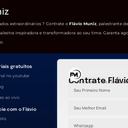
niz
ados extraordinários ? Contrate o
Flávio Muniz
, palestrante d
alestra inspiradora e transformadora ao seu time. Garanta ag
o.
iais gratuitos
nal no youtube
Contrate Flávi
Contrate agora o melhor pales
og
es ao vivo
ie com o Flávio
blis