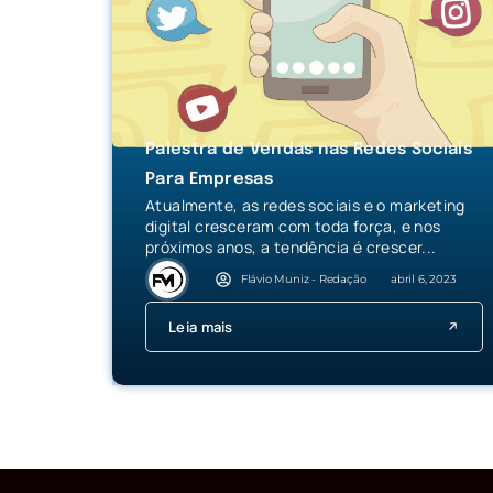
Palestra de Vendas nas Redes Sociais
Para Empresas
Atualmente, as redes sociais e o marketing
digital cresceram com toda força, e nos
próximos anos, a tendência é crescer...
Flávio Muniz - Redação
abril 6, 2023
Leia mais