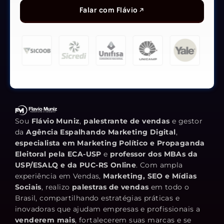
Falar com Flávio
Sou
Flávio Muniz
,
palestrante de vendas
e gestor
da
Agência Espalhando Marketing Digital
,
especialista em Marketing Político e Propaganda
Eleitoral pela ECA-USP
e
professor dos MBAs da
USP/ESALQ e da PUC-RS Online
. Com ampla
experiência em Vendas,
Marketing, SEO e Mídias
Sociais
, realizo
palestras de vendas
em todo o
Brasil, compartilhando estratégias práticas e
inovadoras que ajudam empresas e profissionais a
venderem mais
, fortalecerem suas marcas e se