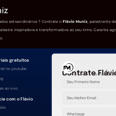
niz
ados extraordinários ? Contrate o
Flávio Muniz
, palestrante d
alestra inspiradora e transformadora ao seu time. Garanta ag
o.
iais gratuitos
nal no youtube
Contrate Flávi
Contrate agora o melhor pales
og
es ao vivo
ie com o Flávio
blis