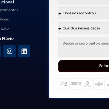
tucional
poimentos
tícias
ntato
o Flávio
Falar