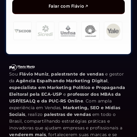
Falar com Flávio
Sou
Flávio Muniz
,
palestrante de vendas
e gestor
da
Agência Espalhando Marketing Digital
,
especialista em Marketing Político e Propaganda
Eleitoral pela ECA-USP
e
professor dos MBAs da
USP/ESALQ e da PUC-RS Online
. Com ampla
experiência em Vendas,
Marketing, SEO e Mídias
Sociais
, realizo
palestras de vendas
em todo o
Brasil, compartilhando estratégias práticas e
inovadoras que ajudam empresas e profissionais a
venderem mais
, fortalecerem suas marcas e se