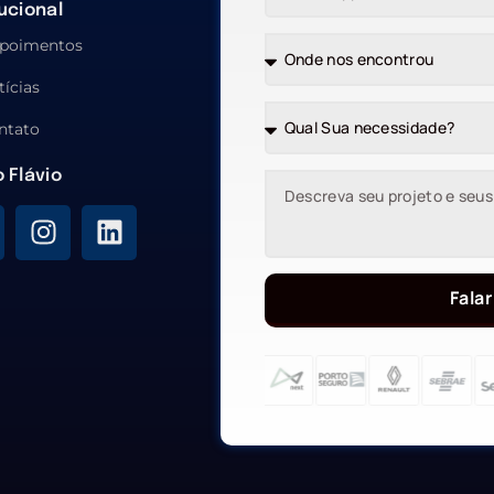
tucional
poimentos
tícias
ntato
o Flávio
Falar