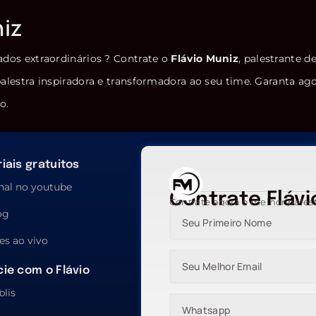
niz
ados extraordinários ? Contrate o
Flávio Muniz
, palestrante d
alestra inspiradora e transformadora ao seu time. Garanta ag
o.
iais gratuitos
nal no youtube
Contrate Flávi
Contrate agora o melhor pales
og
es ao vivo
ie com o Flávio
blis