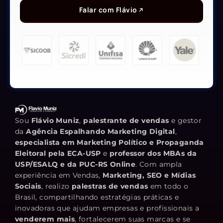
Falar com Flávio
Sou
Flávio Muniz
,
palestrante de vendas
e gestor
da
Agência Espalhando Marketing Digital
,
especialista em Marketing Político e Propaganda
Eleitoral pela ECA-USP
e
professor dos MBAs da
USP/ESALQ e da PUC-RS Online
. Com ampla
experiência em Vendas,
Marketing, SEO e Mídias
Sociais
, realizo
palestras de vendas
em todo o
Brasil, compartilhando estratégias práticas e
inovadoras que ajudam empresas e profissionais a
venderem mais
, fortalecerem suas marcas e se