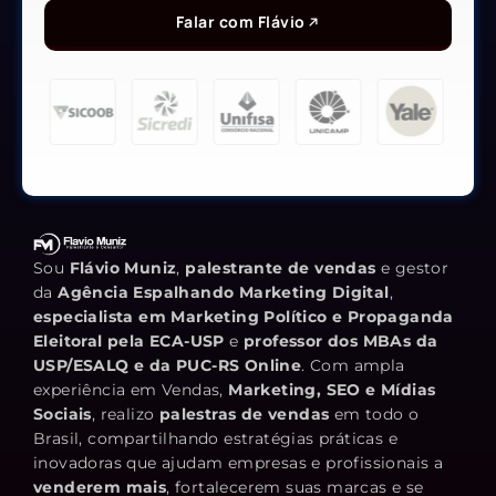
Falar com Flávio
Sou
Flávio Muniz
,
palestrante de vendas
e gestor
da
Agência Espalhando Marketing Digital
,
especialista em Marketing Político e Propaganda
Eleitoral pela ECA-USP
e
professor dos MBAs da
USP/ESALQ e da PUC-RS Online
. Com ampla
experiência em Vendas,
Marketing, SEO e Mídias
Sociais
, realizo
palestras de vendas
em todo o
Brasil, compartilhando estratégias práticas e
inovadoras que ajudam empresas e profissionais a
venderem mais
, fortalecerem suas marcas e se