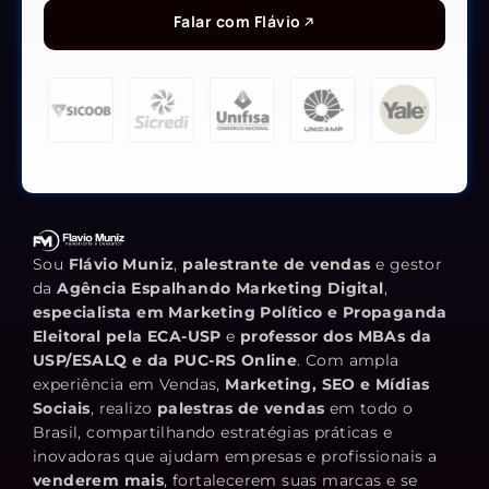
Falar com Flávio
Sou
Flávio Muniz
,
palestrante de vendas
e gestor
da
Agência Espalhando Marketing Digital
,
especialista em Marketing Político e Propaganda
Eleitoral pela ECA-USP
e
professor dos MBAs da
USP/ESALQ e da PUC-RS Online
. Com ampla
experiência em Vendas,
Marketing, SEO e Mídias
Sociais
, realizo
palestras de vendas
em todo o
Brasil, compartilhando estratégias práticas e
inovadoras que ajudam empresas e profissionais a
venderem mais
, fortalecerem suas marcas e se