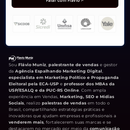
Falar com Flávio
Sou
Flávio Muniz
,
palestrante de vendas
e gestor
da
Agência Espalhando Marketing Digital
,
especialista em Marketing Político e Propaganda
Eleitoral pela ECA-USP
e
professor dos MBAs da
USP/ESALQ e da PUC-RS Online
. Com ampla
experiência em Vendas,
Marketing, SEO e Mídias
Sociais
, realizo
palestras de vendas
em todo o
Brasil, compartilhando estratégias práticas e
inovadoras que ajudam empresas e profissionais a
venderem mais
, fortalecerem suas marcas e se
destacarem no mercado por meio da
comunicação