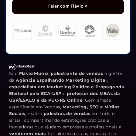
Falar com Flávio
Sou
Flávio Muniz
,
palestrante de vendas
e gestor
da
Agência Espalhando Marketing Digital
,
especialista em Marketing Político e Propaganda
Eleitoral pela ECA-USP
e
professor dos MBAs da
USP/ESALQ e da PUC-RS Online
. Com ampla
experiência em Vendas,
Marketing, SEO e Mídias
Sociais
, realizo
palestras de vendas
em todo o
Brasil, compartilhando estratégias práticas e
inovadoras que ajudam empresas e profissionais a
venderem mais
, fortalecerem suas marcas e se