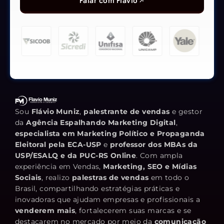
Falar com Flávio
Sou
Flávio Muniz
,
palestrante de vendas
e gestor
da
Agência Espalhando Marketing Digital
,
especialista em Marketing Político e Propaganda
Eleitoral pela ECA-USP
e
professor dos MBAs da
USP/ESALQ e da PUC-RS Online
. Com ampla
experiência em Vendas,
Marketing, SEO e Mídias
Sociais
, realizo
palestras de vendas
em todo o
Brasil, compartilhando estratégias práticas e
inovadoras que ajudam empresas e profissionais a
venderem mais
, fortalecerem suas marcas e se
destacarem no mercado por meio da
comunicação