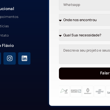
tucional
poimentos
tícias
ntato
o Flávio
Falar