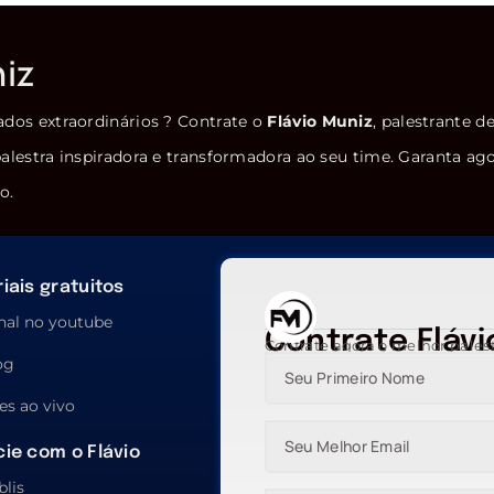
niz
ados extraordinários ? Contrate o
Flávio Muniz
, palestrante d
alestra inspiradora e transformadora ao seu time. Garanta ag
o.
iais gratuitos
nal no youtube
Contrate Flávi
Contrate agora o melhor pales
og
es ao vivo
ie com o Flávio
blis