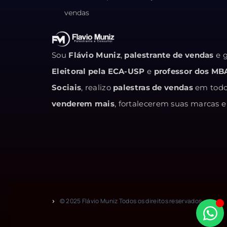
vendas
Sou
Flávio Muniz
,
palestrante de vendas
e g
Eleitoral pela ECA-USP
e
professor dos MB
Sociais
, realizo
palestras de vendas
em todo 
venderem mais
, fortalecerem suas marcas
© 2025 Flávio Muniz Todos os direitos reservados.