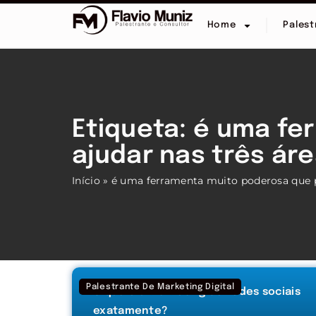
Home
Palest
Etiqueta: é uma f
ajudar nas três ár
Início
»
é uma ferramenta muito poderosa que po
Palestrante De Marketing Digital
O que é o marketing de redes sociais
exatamente?