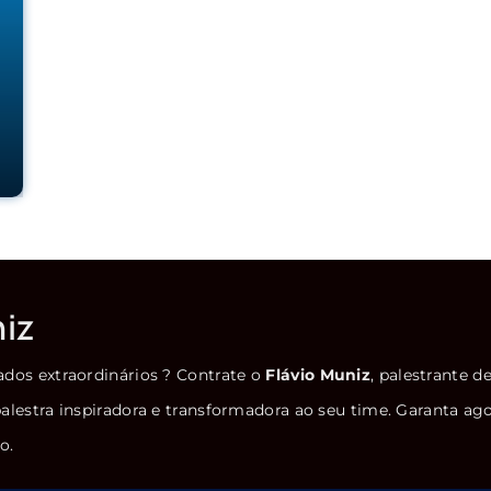
niz
ados extraordinários ? Contrate o
Flávio Muniz
, palestrante d
alestra inspiradora e transformadora ao seu time. Garanta ag
o.