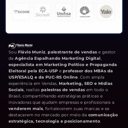
Sou
Flávio Muniz
,
palestrante de vendas
e gestor
da
Agência Espalhando Marketing Digital
,
especialista em Marketing Político e Propaganda
Eleitoral pela ECA-USP
e
professor dos MBAs da
USP/ESALQ e da PUC-RS Online
. Com ampla
experiência em Vendas,
Marketing, SEO e Mídias
Sociais
, realizo
palestras de vendas
em todo o
Brasil, compartilhando estratégias práticas e
inovadoras que ajudam empresas e profissionais a
venderem mais
, fortalecerem suas marcas e se
destacarem no mercado por meio da
comunicação
estratégica, tecnologia e posicionamento
.