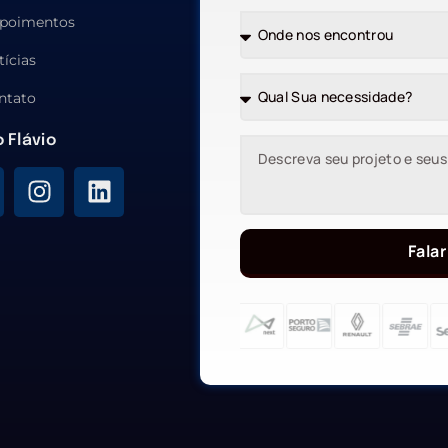
poimentos
tícias
ntato
o Flávio
Falar