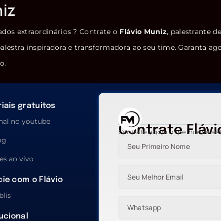
niz
ados extraordinários ? Contrate o
Flávio Muniz
, palestrante d
alestra inspiradora e transformadora ao seu time. Garanta ag
o.
iais gratuitos
nal no youtube
Contrate Flávi
Contrate agora o melhor pales
og
es ao vivo
ie com o Flávio
blis
tucional