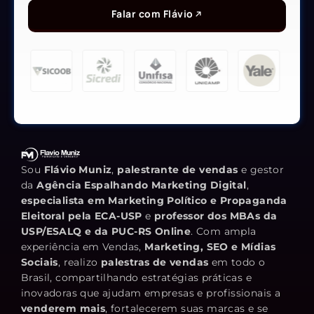
Falar com Flávio
Sou
Flávio Muniz
,
palestrante de vendas
e gestor
da
Agência Espalhando Marketing Digital
,
especialista em Marketing Político e Propaganda
Eleitoral pela ECA-USP
e
professor dos MBAs da
USP/ESALQ e da PUC-RS Online
. Com ampla
experiência em Vendas,
Marketing, SEO e Mídias
Sociais
, realizo
palestras de vendas
em todo o
Brasil, compartilhando estratégias práticas e
inovadoras que ajudam empresas e profissionais a
venderem mais
, fortalecerem suas marcas e se