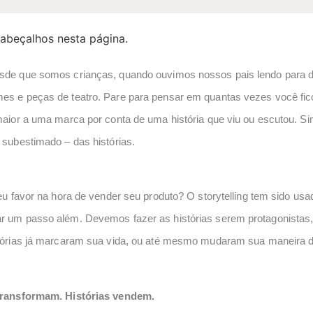
abeçalhos nesta página.
de que somos crianças, quando ouvimos nossos pais lendo para do
es e peças de teatro. Pare para pensar em quantas vezes você f
maior a uma marca por conta de uma história que viu ou escutou. Si
 subestimado – das histórias.
eu favor na hora de vender seu produto? O storytelling tem sido us
 um passo além. Devemos fazer as histórias serem protagonistas, 
tórias já marcaram sua vida, ou até mesmo mudaram sua maneira de
 transformam. Histórias vendem.