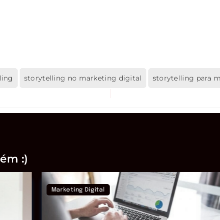
ling
storytelling no marketing digital
storytelling para m
ém :)
Marketing Digital