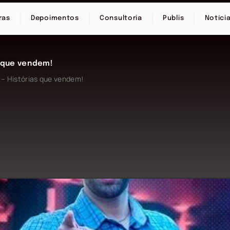
ras
Depoimentos
Consultoria
Publis
Notíci
s que vendem!
l – Histórias que vendem!