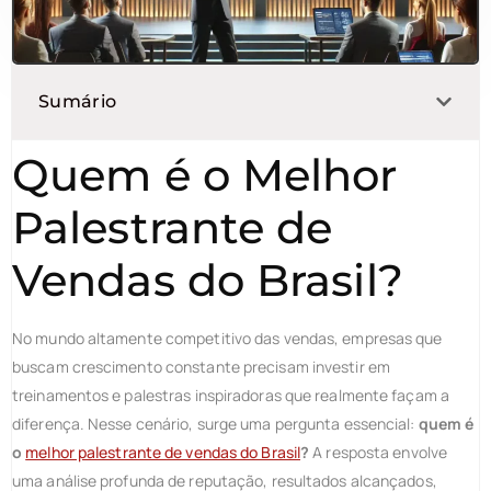
Sumário
Quem é o Melhor
Palestrante de
Vendas do Brasil?
No mundo altamente competitivo das vendas, empresas que
buscam crescimento constante precisam investir em
treinamentos e palestras inspiradoras que realmente façam a
diferença. Nesse cenário, surge uma pergunta essencial:
quem é
o
melhor palestrante de vendas do Brasil
?
A resposta envolve
uma análise profunda de reputação, resultados alcançados,