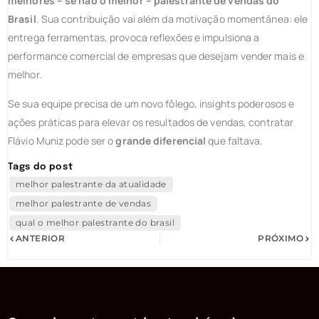
melhores – se não o melhor – palestrante de vendas do
Brasil
. Sua contribuição vai além da motivação momentânea: ele
entrega ferramentas, provoca reflexões e impulsiona a
performance comercial de empresas que desejam vender mais e
melhor.
Se sua equipe precisa de um novo fôlego, insights poderosos e
ações práticas para elevar os resultados de vendas, contratar
Flávio Muniz pode ser o
grande diferencial
que faltava.
Tags do post
melhor palestrante da atualidade
melhor palestrante de vendas
qual o melhor palestrante do brasil
ANTERIOR
PRÓXIMO