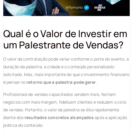
Qual é o Valor de Investir em
um Palestrante de Vendas?
O valor da contratação pode variar conforme o porte do evento, a
duração da palestra, a cidade e o conteúdo personalizado
solicitado. Mas, mais importante do que o investimento financeiro
é pensar no
retorno que a palestra pode gerar
.
Profissionais de vendas capacitados vendem mais, fecham
negócios com mais margem, fidelizam clientes e reduzem o ciclo
de vendas. Portanto, o valor da palestra se dilui rapidamente
diante dos
resultados concretos alcançados
após a aplicação
prática do conteúdo.