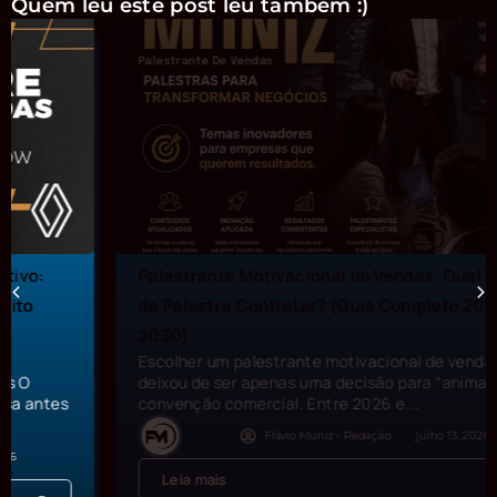
Quem leu este post leu também :)
Palestrante De Vendas
Palestrante Motivacional de Vendas: Qual Tema
de Palestra Contratar? (Guia Completo 2026–
2030)
Escolher um palestrante motivacional de vendas
deixou de ser apenas uma decisão para “animar” uma
convenção comercial. Entre 2026 e...
Flávio Muniz - Redação
julho 13, 2026
Leia mais