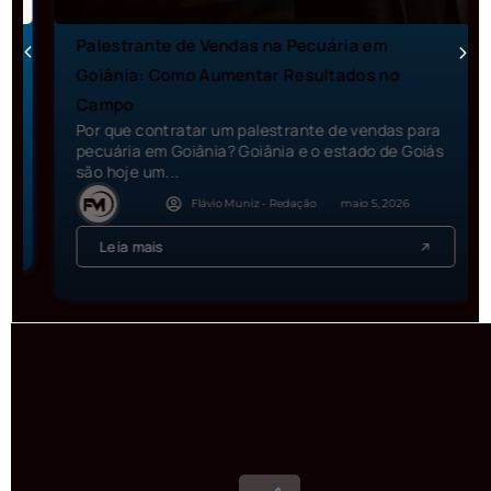
Palestrante de Vendas na Pecuária em
Goiânia: Como Aumentar Resultados no
Campo
Por que contratar um palestrante de vendas para
pecuária em Goiânia? Goiânia e o estado de Goiás
são hoje um...
Flávio Muniz - Redação
maio 5, 2026
Leia mais