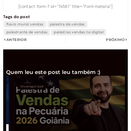
[contact-form-7 id=”74561″ title=”Form materia”]
Tags do post
flavio muniz vendas
palestra de vendas
palestrante de vendas
palestras vendas no digital
ANTERIOR
PRÓXIMO
Quem leu este post leu também :)
Uncategorized