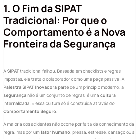
1. O Fim da SIPAT
Tradicional: Por que o
Comportamento é a Nova
Fronteira da Segurança
A
SIPAT
tradicional falhou. Baseada em checklists e regras
impostas, ela trata o colaborador como uma peça passiva. A
Palestra SIPAT Inovadora
parte de um princípio moderno: a
segurança
não é um conjunto de regras, é uma
cultura
internalizada. E essa cultura só é construída através do
Comportamento Seguro
.
A maioria dos acidentes não ocorre por falta de conhecimento da
regra, mas por um
fator humano
: pressa, estresse, cansaço ou a