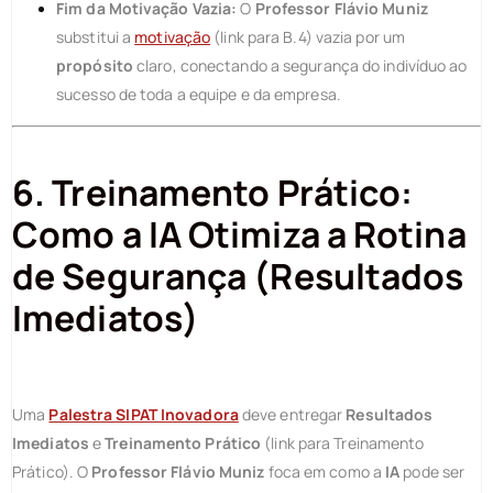
Fim da Motivação Vazia:
O
Professor Flávio Muniz
substitui a
motivação
(link para B.4) vazia por um
propósito
claro, conectando a segurança do indivíduo ao
sucesso de toda a equipe e da empresa.
6. Treinamento Prático:
Como a IA Otimiza a Rotina
de Segurança (Resultados
Imediatos)
Uma
Palestra SIPAT Inovadora
deve entregar
Resultados
Imediatos
e
Treinamento Prático
(link para Treinamento
Prático). O
Professor Flávio Muniz
foca em como a
IA
pode ser