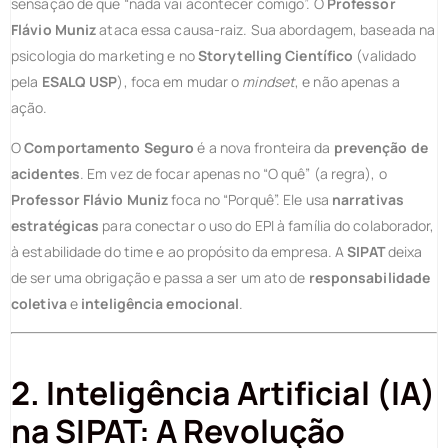
sensação de que “nada vai acontecer comigo”. O
Professor
Flávio Muniz
ataca essa causa-raiz. Sua abordagem, baseada na
psicologia do marketing e no
Storytelling Científico
(validado
pela
ESALQ USP
), foca em mudar o
mindset
, e não apenas a
ação.
O
Comportamento Seguro
é a nova fronteira da
prevenção de
acidentes
. Em vez de focar apenas no “O quê” (a regra), o
Professor Flávio Muniz
foca no “Porquê”. Ele usa
narrativas
estratégicas
para conectar o uso do EPI à família do colaborador,
à estabilidade do time e ao propósito da empresa. A
SIPAT
deixa
de ser uma obrigação e passa a ser um ato de
responsabilidade
coletiva
e
inteligência emocional
.
2. Inteligência Artificial (IA)
na SIPAT: A Revolução