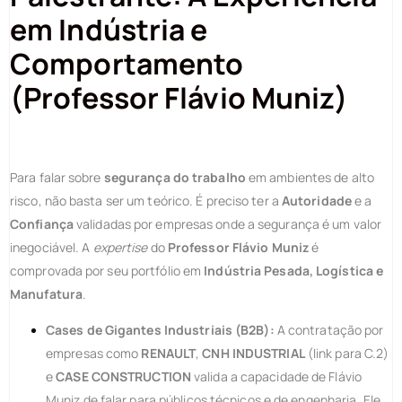
em Indústria e
Comportamento
(Professor Flávio Muniz)
Para falar sobre
segurança do trabalho
em ambientes de alto
risco, não basta ser um teórico. É preciso ter a
Autoridade
e a
Confiança
validadas por empresas onde a segurança é um valor
inegociável. A
expertise
do
Professor Flávio Muniz
é
comprovada por seu portfólio em
Indústria Pesada, Logística e
Manufatura
.
Cases de Gigantes Industriais (B2B):
A contratação por
empresas como
RENAULT
,
CNH INDUSTRIAL
(link para C.2)
e
CASE CONSTRUCTION
valida a capacidade de Flávio
Muniz de falar para públicos técnicos e de engenharia. Ele