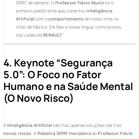
SIPAT de sempre. O
Professor Flávio Muniz
foi o
primeiro palestrante que conectou
Inteligência
Artificial
com o
comportamento
do nosso time no
chão de fábrica. Ele fala a nossa língua, como provou
nos
cases
da
RENAULT
.”
4. Keynote “Segurança
5.0”: O Foco no Fator
Humano e na Saúde Mental
(O Novo Risco)
A
Inteligência Artificial
não traz apenas soluções; ela traz
novos riscos
. A
Palestra SIPAT Inovadora
do
Professor Flávio