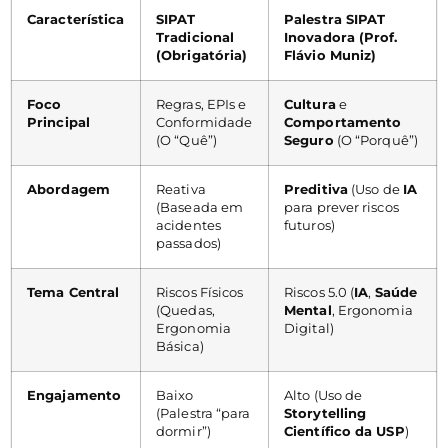
Característica
SIPAT
Palestra SIPAT
Tradicional
Inovadora (Prof.
(Obrigatória)
Flávio Muniz)
Foco
Regras, EPIs e
Cultura
e
Principal
Conformidade
Comportamento
(O “Quê”)
Seguro
(O “Porquê”)
Abordagem
Reativa
Preditiva
(Uso de
IA
(Baseada em
para prever riscos
acidentes
futuros)
passados)
Tema Central
Riscos Físicos
Riscos 5.0 (
IA
,
Saúde
(Quedas,
Mental
, Ergonomia
Ergonomia
Digital)
Básica)
Engajamento
Baixo
Alto (Uso de
(Palestra “para
Storytelling
dormir”)
Científico da USP
)